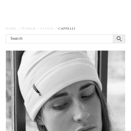
HOME
/
WOMAN
/
ESTATE
/
CAPPELLI